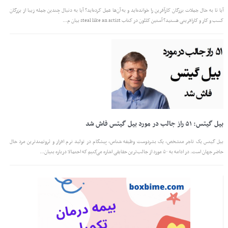
آیا تا به حال جملات بزرگان کارآفرین را خوانده‌اید و به آن‌ها عمل کرده‌اید؟ آیا به دنبال چندین جمله زیبا از بزرگان
کسب و کار و کارافرینی هستید؟ آستین کلئون در کتاب steal like an artist بیان م...
بیل گیتس: ۵۱ راز جالب در مورد بیل گیتس فاش شد
بیل گیتس یک تاجر متشخص، یک بشردوست وظیفه شناس، پیشگام در تولید نرم افزار و ثروتمندترین مرد حال
حاضر جهان است. در ادامه به ۵۰ مورد از جالب‌ترین ‌حقایقی اشاره ‌می‌کنیم که احتمالا درباره بنیان‌...