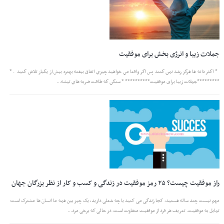
جملات زیبا و انرژی بخش برای موفقیت
* اكثر دانه ها هرگز رشد نمي كنند پس اگر واقعا مي خواهيد چيزي اتفاق بيفته بهتره بيش از يكبار تلاش كنيد . *
*********جملات زیبا برای موفقیت********** * سنگي كه طاقت ضربه هاي تيشه...
راز موفقیت چیست؟ ۲۵ رمز موفقیت در زندگی و کسب و کار از نظر بزرگان جهان
مهم نیست چند ساله هستید، کجا زندگی می کنید یا چه شغلی دارید، یک چیز بین همه ما انسان ها مشترک است:
تمایل به موفقیت. تعریف هر فرد از موفقیت متفاوت است، در حالی که برخی مرد...