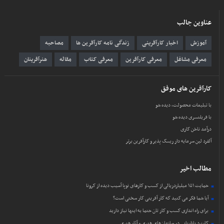
عناوین جالب
آموزش
اخبار کارآفرینی
زندگی نامه کارآفرین ها
مصاحبه
معرفی مشاغل
معرفی کارآفرین
معرفی کتاب
مقاله
هنرآفرینان
کارآفرین های موفق
با تبلیغات محصولت، دیده شو
با فریلنسری دیده شو
درآمد ناخن کاری
آلفرد لین سرمایه دار ریسک پذیر و کارآفرین برتر
مطالب اخیر
حمایت ۱۵۱ میلیاردریالی از کسب و کارهای نوپا آسیب دیده از کرونا
آیا شما فکر می کنید که کار آفرینی کار سختی است؟
برای راه اندازی کسب و کار تان حتما به اینها نیاز دارید
کاربرد بازاریابی در سازمان‌های هنری و آثار هنری