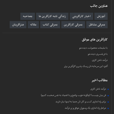
عناوین جالب
آموزش
اخبار کارآفرینی
زندگی نامه کارآفرین ها
مصاحبه
معرفی مشاغل
معرفی کارآفرین
معرفی کتاب
مقاله
هنرآفرینان
کارآفرین های موفق
با تبلیغات محصولت، دیده شو
با فریلنسری دیده شو
درآمد ناخن کاری
آلفرد لین سرمایه دار ریسک پذیر و کارآفرین برتر
مطالب اخیر
درآمد ناخن کاری
فن بیان چیست؟ (چگونه خوب، واضح و با اعتماد به نفس صحبت کنیم)
برای راه اندازی کسب و کار تان حتما به اینها نیاز دارید
مراحل راه اندازی یک رستوران موفق و پر درآمد