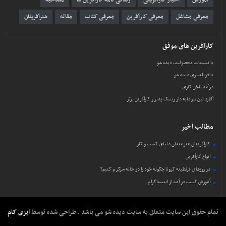
آموزش
اخبار کارآفرینی
زندگی نامه کارآفرین ها
مصاحبه
معرفی مشاغل
معرفی کارآفرین
معرفی کتاب
مقاله
هنرآفرینان
کارآفرین های موفق
با تبلیغات محصولت، دیده شو
با فریلنسری دیده شو
درآمد ناخن کاری
آلفرد لین سرمایه دار ریسک پذیر و کارآفرین برتر
مطالب اخیر
کارآفرینان هنرمندان دنیای کسب و کار
انواع کارآفرین
در روزهای قرنطینه کرونا چگونه خود را در خانه سرگرم کنیم؟
آموزش کسب در آمد از اینستاگرام
تمام حقوق این سایت متعلق به سایت دیده شو می باشد . طراحی شده توسط
ایزی کام