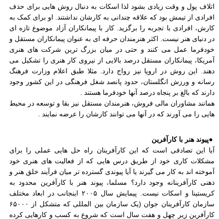
اتلاف پول و وقت زیادی بشود لذا اسکات به دنبال روش هایی برای حذف
افرادی از تیمش بود که علاقه چندانی به کارشان نداشتند. او برای کمک به
کارش، افرادی با تجربه را برگزید. کار با پیمانکاران آزاد موضوع تازه ای
در دنیای هنر نیست. اکثر هنرمندان حرفه ای به عنوان پیمانکاران مستقل و
خودفرما عمل می کنند و حتی در میان بزرگ ترین شرکت های هنری
آمریکا، پیمانکاران مستقل درصد بالایی از نیروی کار هنری را تشکیل می
دهند. این روش در اروپا نیز رواج دارد. مثلا طبق اعلام وزارت فرهنگ
رسانه و ورزش انگلستان، حدود پانصد شغل فرهنگی در این کشور وجود
دارند که بالغ بر پنجاه درصد آنها خودفرما هستند
.
همانند مشاوران مالی فروش، هنرمندان مستقل نیز بقا و توسعه در محیط
هایی را می آورند که در آنها می توانند کارشان را عرضه نمایند
.
●
پیوند هنر با کارآفرین
آیا این تصادفی است که این کارآفرینان راه حل هایی عملی را برای
مشکلات کاری خود از طریق درس هایی که از فعالیت های هنری خود
آموخته اند به کار می گیرند یا آیا پیوندی گسترده تر میان فرآیند خلق هنر و
ذهنی کارآفرینانه وجود دارد؟ مسلما، پیوند هنر با کارآفرین محدود به
کریستینا و اسکات نیست. پیمایش سال ۲۰۰۵ اینجانب در ابعاد مختلف
سازمان کارآفرینان جوان (یک سازمان بین المللی که متشکل از ۶۵۰۰۰
کارآفرین زیر چهل و هفت سال است که شروع به کسب و کارهایی کرده