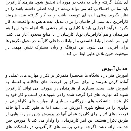
ای شکل گرفته و باید به دقت در مورد آن تحقیق شود. هنرمند کارآفرین
باید تمامی احتمالاتی که می تواند ریشه در ایده اصلی داشته باشد را در
نظر بگیرید. وقتی ایده ای توسعه یافت و به کار گرفته شد، هنرمند
کارآفرین باید تیمی از حامیان را برای تبدیل ایده هایش به واقعیت به کار
بگیرد. فرآیند اجرایی باید با کارایی و اثر بخشی بالا انجام شود زیرا هم
هنرمندان و هم کارآفرینان نوپا، کارشان را با منابع محدود آغاز می کنند.
این امر باعث ارتباط فلسفی و ارتباطات داخلی کارآمد در تحول نگرش ها
برای آفریدن می شود. این فرهنگ و زبان مشترک نقش مهمی در
موفقیت چنین تلاش هایی ایفا می کند
.
●
عامل آموزش
آموزش هنر در دانشگاه ها منحصرا متمرکز بر تکرار مهارت های عملی و
آماده کردن هنرمندان برای تمرکز بر فرصت های خلاقانه و اعتماد به
آموزش فنی است. بسیاری از هنرمندان در صورتی می توانند کارآفرین
شوند که مهارت های فرا گرفته شده را در شیوه های کسب و کار خود به
کار بندند. دانشکده های بازرگانی، بسیاری از مهارت های کارآفرینی و
نوآوری را در سطح تئوری آموزش می دهند اما به طور کلی، آنها فاقد
فرصت های لازم برای کاربرد عملی آنها در پرورش چنین مهارت هایی از
طریق تکرار هستند. این امر کارفرمایان را وادار می کند تا آموزش حین
خدمت ارائه دهند. اگرچه برخی برنامه های کارآفرینی در دانشکده های