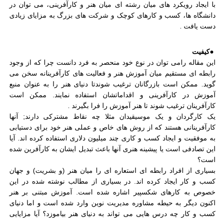
با ایجاد رویکرد های میان رشته ای میان هنر و کارآفرینی، می توان در
دانشگاه ها، کسب و کارهای کوچک و شرکت های بزرگ به مزایای زیادی
دست یافت
.
●
کیفیت
این مقاله رامی توان در نوع خود منحصر به فرد دانست چرا که از وجود
رابطه ای مستقیم میان آموزش هنر و فعالیت های کارآفرینانه سخن می
گوید. ممکن است بازرگانان ترغیب شوندتا دنیای هنر را به عنوان منبع
آموزش در کارآفرینی و اقداماتشان استفاده نمایند. ممکن است
کارآفرینان ترغیب شوند تا هنر آموزش را فرا بگیرند
.
یک کارگردان و یک موسیقیدان مثلا چه نقاط مشترکی دارند; آنها
کارآفرینانی هستند که از روش های خاص و عملی هنر خود برای دستیابی
به موفقیت و ایجاد کسب و کاری چند میلیون دلاری استفاده کرده اند. آیا
این تصادفی است یا پیشینه هنری آنها باعث تبدیل ایشان به کارآفرین شده
است؟
بسیاری از افراد رابطه ای استعاره ای را میان هنر (و بشریت) و جهان
کسب و کار ایجاد کرده اند. در بسیاری از مطالب نوشته شده در این
خصوص به کارهای شکسپیر اشاره شده است. آموزش مبتنی بر هنر
اکنون دیگر به حیطه مشاوره مدیریت نوین وارد شده است و اما دنیای
کسب و کار چه درس هایی می تواند به دنیای هنر بیاموزد؟ آیا مزایایی