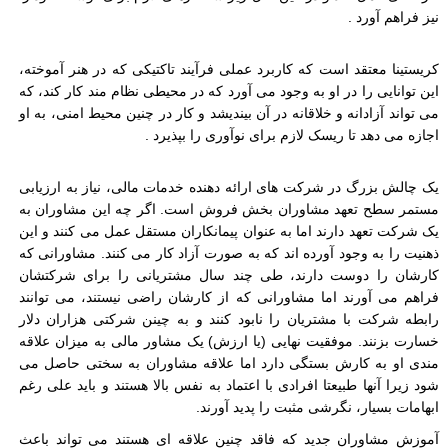
نیز فراهم آورد
.
کریستینا معتقد است که کاربرد عملی فرآیند تاکتیکی که در هنر آموخته،
این توانایی را در او به وجود می آورد که در محیطی نظام مند کار کند، که
می تواند آزادانه و خلاقانه در آن بیندیشد و کار در چنین محیط امنی، به او
اجازه می دهد تا ریسک لازم برای نوآوری را بپذیرد
.
یک چالش بزرگ در شرکت های ارائه دهنده خدمات مالی، نیاز به ارزیابی
مستمر سطح تعهد مشاوران بخش فروش است. اگر چه این مشاوران به
یک شرکت تعهد دارند اما به عنوان پیمانکاران مستقل عمل می کنند و این
ذهنیت را به وجود آورده اند که به صورت آزاد کار می کنند. مشاورانی که
کارشان را دوست دارند، طی چند سال مشتریانی را برای شرکتشان
فراهم می آورند اما مشاورانی که از کارشان راضی نیستند، می توانند
رابطه شرکت با مشتریان را نابود کنند و به چینن شرکتی هزاران دلار
خسارت بزنند. موفقیت نهایی (یا ارزش) یک مشاور مالی به میزان علاقه
مندی او به کارش بستگی دارد اما علاقه مشاوران به سختی حاصل می
شود زیرا آنها طبیعتا افرادی با اعتماد به نفس بالا هستند و باید علی رغم
ابهامات بسیار، نگرشی مثبت را پدید آورند.
آموزش مشاوران جدید که فاقد چنین علاقه ای هستند می تواند باعث