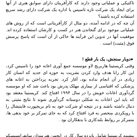
تاکتیکی و عملیاتی وجود دارند که کارآفرینان دارای سوابق هنری از آنها
برای ایجاد یک شرکت تازه تاسیس یا اداره یک شرکت دارای رشد سریع
استفاده کرده باشند؟
آن چه که در ادامه آمده، دو مثال از کارآفرینانی است که از روش های
عملیاتی موجود برای گنجاندن هنر در کسب و کارشان استفاده کرده اند.
موفقیت آنها در تدوین این فرآیند ها حاکی از آن است که پاسخ پرسش
فوق (مثبت) است
.
●
دوبار سنجش، یک بار قطع
!
وقتی کریستینا هاربریج لاو موسسه جمع آوری اعانه خود را تاسیس کرد،
این کار رابا هدف وارد کردن بشریت به حوزه ای جدید که انسان کار
زیادی در آن انجام نداده بود، آغاز کرد. تجربه پرداختن به اعانه های
پزشکی که اقتباسی از بیماری مهلک پدرش بود باعث شد که او موسسه
گردآوری اعانات خویش را در سال ۱۹۹۴ افتتاح کند. کریستینا معتقد بود
که باید این اعانات به شکلی دوستانه گردآوری شوند تا نتایج مثبتی به
دنبال داشته باشند و در نتیجه او شرکت خود به نام بریجپورت فایننشال را
با رویکردی منحصر به فرد افتتاح کرد که به جای تمرکز بر خود بدهی ها،
متمرکز بر روابط بلندکاری با بدهکاران بود
.
پیشینه کریستینا شامل پانزده سال کار در انجمن هنرمندان سانفرانسیسکو