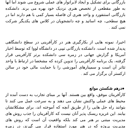
بازرگانی برای تشکیل و ایجاد لابراتوار های عملی شروع می شوند اما آنها
به طور مقطعی از تخصص هنری نزدیک خود بهره می برند. دانشکده
بازرگانی استنفورد و واحد هنری آن فاصله بسیار کمی با هم دارند اما در
هیچ سطحی، چه اساتید و چه دانشجویان در کلاس های یکدیگر شرکت
نمی کنند
.
اخیرا، نمونه هایی از بکارگیری هنر در کارآفرینی در سطح دانشگاهی
پدیدار شده است. دانشکده بازرگانی تیپی در دانشگاه لووا که توسط اخبار
آمریکا و گزارش جهانی در زمره سی دانشکده برتر کارآفرینی قرار
گرفته، یک برنامه کارآفرینی را تدوین کرده که مشخصا در ارتباط با واحد
تئاتر آن است و سمینارهای آموزشی را با حمایت مالی خود در سالن
ارکستر آن برگزار می کند
.
●
درهم شکستن موانع
کارآفرینان موفق، واقع بین هستند. آنها بر مبنای تجارب به دست آمده از
محیط های عملی واکنش نشان می دهند و به سرعت عمل می کنند تا
بتوانند راه حل هایی را از طریق آنچه که آموخته اند، برای مشکلاتشان
بیابند. این غریزه ریسک پذیر آنان نیست که کارآفرینان را جذب روش های
مدیریت مبتنی بر هنر می کند بلکه واقعیت آن است که روش های
مدیریت پروژه که در هنر مورد استفاده قرار می گیرند، در زمره