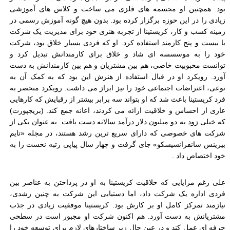
بود. همچنین او مجسمه های فلزی می ساخت و کلاس های آموزشی
زیادی را در این حوزه برگزار کرده بود. بدون هیچ گونه آموزش رسمی در
زمینه کسب و کار، کریستینا از تجربه هنری خود برای مدیریت یک شرکت
با بیست و پنج کارمند استفاده کرد. او که فردی بسیار خلاق بود، شرکت
خود را به موسسسه ای شاد و خلاق برای کارمندانش تبدیل کرد و
توانست محبوبیت خاصی، هم بین مشتریان و هم بین کارمندانش به دست
آورد. رویکرد او در قبال استفاده از هنرش این بود که به کمک آن به
نوعی، اعتراضات اجتماعی خود را نیز ابراز می داشت. رویکرد منحصر به
فرد کریستینا باعث شد که او بتواند سه برابر بیشتر از رقبایش که کارهایی
عاری از احساس و خلاقیت ارائه می کردند، اعانه جمع کند. (بریجپورت)
که خیلی زود به دو میلیون دلار درآمد سالانه دست یافت. به عنوان یکی از
شرکت های خصوصی که دارای سریع ترین رشد هستند، در مجله «تایم
بیزینس سانفرانسیسکو» جای گرفت و چهار سال پیاپی رتبه نخست را به
خود اختصاص داد
.
علی رغم مزایایی که خلاقیت کریستینا به او در پرداختن به عناصر بین
فردی اداره یک شرکت داد، اما دستیابی این شرکت به چنین رشدی،
نیازمند تمرکز کامل او بر کارش بود. کریستینا موفقیت زیادی در جذب
مشتریانش به دست آورد. هم اکنون شرکت او مجبور است در سطحی
حرفه ای عمل کند و در عین حال زیر ساختارهای لازم برای توسعه خود را