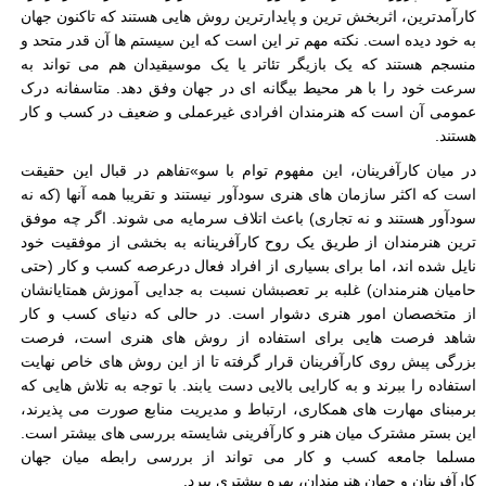
کارآمدترین، اثربخش ترین و پایدارترین روش هایی هستند که تاکنون جهان
به خود دیده است. نکته مهم تر این است که این سیستم ها آن قدر متحد و
منسجم هستند که یک بازیگر تئاتر یا یک موسیقیدان هم می تواند به
سرعت خود را با هر محیط بیگانه ای در جهان وفق دهد. متاسفانه درک
عمومی آن است که هنرمندان افرادی غیرعملی و ضعیف در کسب و کار
هستند.
در میان کارآفرینان، این مفهوم توام با سو»تفاهم در قبال این حقیقت
است که اکثر سازمان های هنری سودآور نیستند و تقریبا همه آنها (که نه
سودآور هستند و نه تجاری) باعث اتلاف سرمایه می شوند. اگر چه موفق
ترین هنرمندان از طریق یک روح کارآفرینانه به بخشی از موفقیت خود
نایل شده اند، اما برای بسیاری از افراد فعال درعرصه کسب و کار (حتی
حامیان هنرمندان) غلبه بر تعصبشان نسبت به جدایی آموزش همتایانشان
از متخصصان امور هنری دشوار است. در حالی که دنیای کسب و کار
شاهد فرصت هایی برای استفاده از روش های هنری است، فرصت
بزرگی پیش روی کارآفرینان قرار گرفته تا از این روش های خاص نهایت
استفاده را ببرند و به کارایی بالایی دست یابند. با توجه به تلاش هایی که
برمبنای مهارت های همکاری، ارتباط و مدیریت منابع صورت می پذیرند،
این بستر مشترک میان هنر و کارآفرینی شایسته بررسی های بیشتر است.
مسلما جامعه کسب و کار می تواند از بررسی رابطه میان جهان
کارآفرینان و جهان هنرمندان، بهره بیشتری ببرد
.