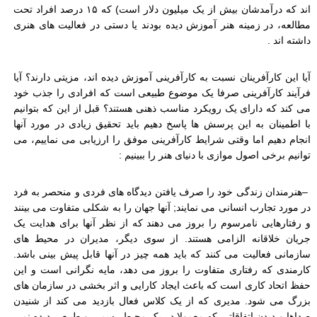
اند که درآمدشان بیش از یک میلیون دلار است) که ۱۵ درصد افراد تحت
مطالعه، در زمینه هنر آموزش دیده بودند یا دستی در فعالیت های هنری
داشته اند
.
آیا این کارآفرینان نسبت به کارآفرینی آموزش دیده اند، مزیتی دارند؟ آیا
فرآیند کارآفرینی صرفا یک موضوع طبیعی است که افرادی را جذب خود
می کند که دارای یک رویکرد مناسب ذهنی هستند؟ قبل از این که بتوانیم
با اطمینان به این پرسش ها پاسخ دهیم باید تحقیق زیادی در مورد آنها
انجام دهیم اما وقتی شرایط کارآفرینی موفق را ارزیابی می نماییم، می
توانیم برخی اصول موازی با دنیای هنر را ببینیم
:
–
هنرمندان زندگی خود را صرف یافتن دیدگاه های فردی و منحصر به فرد
در مورد تجارب انسانی می نمایند; آنها جهان را به شکلی متفاوت می بینند
و رفتارهایی نامرسوم را بروز می دهند که از نظر آنها برای هدایت یک
جریان خلاقانه الزامی هستند. از سوی دیگر، مدیران در محیط های
سازمانی فعالیت می کنند که باید همه چیز در آنها قابل پیش بینی باشد.
کارمندی که رفتاری متفاوت را بروز می دهد، مایه نگرانی است و این
حفظ اتحاد کاری است که باعث ایجاد کارایی و اثر بخشی در سازمان های
بزرگ می شود. مدیری که از یک کلاس فعال بازدید می کند از شنیدن
صداها و دیدن اتفاقاتی که معمولا در یک محیط رسمی و طبیعی دیده نمی