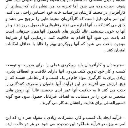
شوند، حیرت زده می شود اما تجربه به من نشان داده که بسیاری از
کارآفرینان در محیط کارشان نیز همانند خانه خود احساس راحتی می کنند.
این امر بدان دلیل است که کارآفرینان محیط هایی را ترجیح می دهند و
خلق می کنند که به آنها اجازه می دهند رفتارهایی نامعمول بروز دهند و در
آنها به خوبی بیندیشند. غالبا نگرش های نامعمول آنها همان چیزهایی است
که باعث می شود آنها اقدام به خلاقیت کنند. نارضایتی آنها از شرایط
موجود، باعث می شود که آنها رویکردی بهتر را غالبا با حداقل امکانات
امتحان کنند
.
–
هنرمندان و کارآفرینان باید رویکردی عملی را برای مدیریت و توسعه
کسب و کار خود تدوین کنند. هردوی آنها دارای خلاقیت و انعطاف پذیری
زیادی برای به کارگیری مواد خام در یک کسب و کار تعاملی هستند که از
هیچ، ارزش می آفریند. در این فرآیند، آنها حامیان و مصرف کنندگانی را
جذب می کنند تا به خلاقیت آنها عمر ابدی ببخشند. غالبا آنها روش هایی
منحصر به فرد را در دستیابی به اهداف غیرقابل حصول بدون هیچ گونه
دستورالعملی برای هدایت راهشان به کار می گیرند
.
–
فرآیند ایجاد یک کسب و کار، مشترکات زیادی با مقوله هنر دارد که این
امر به ویژه در فرآیند عملکرد این دو دیده می شود. در هر دو حالت، ایده